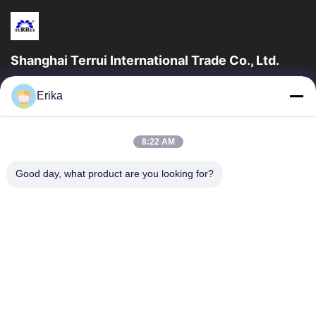
Shanghai Terrui International Trade Co., Ltd.
บริษัท ซางไฮ่ เทอร์รูอิ อินเตอร์เนชั่นแนล เทรด คอม จํากัด (Shanghai
Erika
Terrui International Trade Co., Ltd.) ก่อตั้งเมื่อปี 2002...
ลิงก์ด่วน
8:22 AM
บ้าน
สินค้า
เกี่ยวกับเรา
การควบคุมคุณภาพ
Good day, what product are you looking for?
ข่าว
ติดต่อเรา
ขอทุน
ติดต่อเรา
86-21-64953600
86-21-64953307
gaoligang@terrui.com