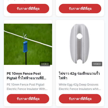
that is built to last. Made from
and yellow, or customizable to
durable materials, this product
your preference. Whether you
รับราคาที่ดีที่สุด
รับราคาที่ดีที่สุด
is designed to withstand even
want to blend in with your
the toughest of conditions,
surroundings or make a
making it ideal for use in farm
statement, we've got you
fencing applications. Whether
covered. These waterproof
you need to protect your
insulators are perfect for use in
livestock from predators or ...
harsh environments where
water repellency ...
VIDEO
VIDEO
PE 10mm Fence Post
ไข่ขาว 42g ร่องลึกฉนวนรั้ว
Pigtail รั้วไฟฟ้าฉนวนที่มีน้ำ
ไฟฟ้า
หนัก 50g
PE 10mm Fence Post Pigtail
White Egg 42g Deep Grooves
Electric Fence Insulator With
Electric Fence Insulators white
Weight 50g PE material 10mm
egg deep grooves End Strain
fence post Pigtail Insulator with
Insulator color customized
รับราคาที่ดีที่สุด
รับราคาที่ดีที่สุด
weight 50g Pigtail insulator
10mm wire running through for
double barrel-Electric Fence
farming electric fencing End