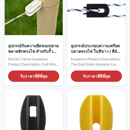
...
Features: ...
อุปกรณ์กันความยืดของปลาย
อุปกรณ์ประกอบความเครียด
พลาสติกทรงไข่ สําหรับรั้ว
ปลายทรงไข่ ในสีขาว / สีดํา /
ฟาร์ม
สีเหลือง หรือสีที่สามารถปรับ
Electric Fence Insulators
Insulators Product Description:
แต่งได้
Product Description: End Strain
The End Strain Insulator is a
Insulator: The Perfect Farm
reliable, high-quality product
Fencing Insulator End Strain
made in China. It is designed to
รับราคาที่ดีที่สุด
รับราคาที่ดีที่สุด
Insulators are the perfect
be used in electric fence
choice for farm fencing and
systems, as a corner post
other uses that require UV
insulator or an egg insulator. It
resistance and durability.
is made of PP, which makes it
These Egg Shape Insulators are
highly water repellent. It is also
made of Pp material, and are
very durable and ...
2.5 Inch in size...