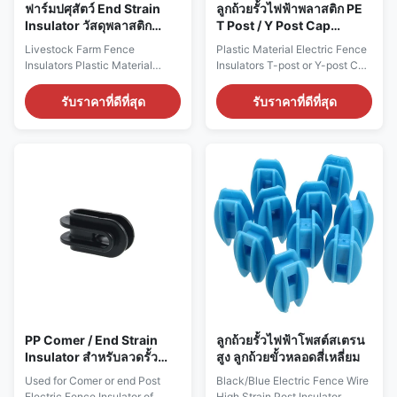
ฟาร์มปศุสัตว์ End Strain
ลูกถ้วยรั้วไฟฟ้าพลาสติก PE
Insulator วัสดุพลาสติก
T Post / Y Post Cap
Post Safety Cap Topper
Topper Insulators สีเหลือง
Livestock Farm Fence
Plastic Material Electric Fence
Insulators
Insulators Plastic Material
Insulators T-post or Y-post Cap
Electric Fence Post Topper
Topper Insulators Yellow Color
Insulators Post Safety Cap
Electric Fence Insulators
รับราคาที่ดีที่สุด
รับราคาที่ดีที่สุด
TopperBlack Color Electric
Features 1. Top and side fixing
Fence Insulators Features 1.
options for wire, poly wire, poly
Suitable for wire, poly wire,
rope, and tape to be free
poly rope to be free running 2.
running 2. Used for T or Y-posts
Wire up to 5mm 3. Impact
3. Top for wire up to 10mm 4.
resistant plastic Product
Side for tape up to 45mm ...
Specifications Item code ...
PP Comer / End Strain
ลูกถ้วยรั้วไฟฟ้าโพสต์สเตรน
Insulator สำหรับลวดรั้ว
สูง ลูกถ้วยขั้วหลอดสี่เหลี่ยม
ไฟฟ้า
Used for Comer or end Post
Black/Blue Electric Fence Wire
Electric Fence Insulator of
High Strain Post Insulator