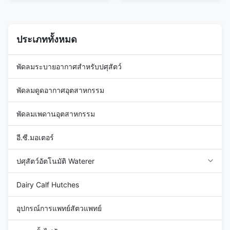
end of electric fence Medium
Designed to withstand the
Duty End Strain Insulator
additional tension generated by
(Electric Fence Insulators)
the fence line pulling from the
Designed to withstand the
anchor point Product
ประเภททั้งหมด
additional ...
Description: 1...
พัดลมระบายอากาศสำหรับปศุสัตว์
พัดลมดูดอากาศอุตสาหกรรม
พัดลมเพดานอุตสาหกรรม
อี.ซี.มอเตอร์
ปศุสัตว์อัตโนมัติ Waterer
Dairy Calf Hutches
อุปกรณ์การแพทย์สัตวแพทย์