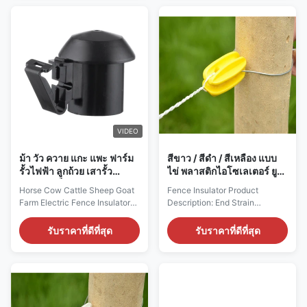
Insulators Used for the top of
Strain Insulator (Electric Fence
the post Allow wire, poly wire,
Insulators) Code:
poly rope to be free running
INS078*Y&HDPE Description:
Galvanized steel impact...
End strain insulator made to be
used with a wide ...
VIDEO
ม้า วัว ควาย แกะ แพะ ฟาร์ม
สีขาว / สีดํา / สีเหลือง แบบ
รั้วไฟฟ้า ลูกถ้วย เสารั้ว
ไข่ พลาสติกไอโซเลเตอร์ ยูวี
พลาสติก ท็อปเปอร์
ทนทาน
Horse Cow Cattle Sheep Goat
Fence Insulator Product
Farm Electric Fence Insulators
Description: End Strain
Plastic Material Fence Post
Insulator End Strain Insulator is
Topper Insulators Black Color
a kind of plastic insulators,
รับราคาที่ดีที่สุด
รับราคาที่ดีที่สุด
(Electric Fence Insulators)
used for electric fence tools. It
Features 1. Suitable for all T-
comes in three colors, White,
posts Top and can be nailed on
Black and Yellow, and can be
top of wood post 2. For wire,
customized. It features
poly wire, poly rope, and tape
excellent water repellency,
to be free running 3. Wire up to
good ultraviolet resistance.