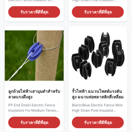
Electric Fence Wire
Square Tube Terminal Rod
Specification: Material : Plastic
Insulators Electronic Fence
รับราคาที่ดีที่สุด
รับราคาที่ดีที่สุด
Color:Black/Blue Middle hole
Fitting Specification: Material :
Diameter: 14.6 x 8.5 mm/ 0.57"
Plastic Color:Black/Blue Middle
x 0.33" Total size: 61 x 32 x 32
hole Diameter: 14.6 x 8.5 mm/
mm/2.4" x 1.26" x 126"(L*W*H)
0.57" x 0.33" Total size: 61 x
Product Description: Designed
32 x 32 mm/2.4" x 1.26" x 126"
to withstand the additional
(L*W*H) Product Description:
tension ...
1...
ลูกถ้วยไฟฟ้าเสามุมดำสำหรับ
รั้วไฟฟ้า ฉนวนโพสต์แรงดัน
ลวดแรงดึงสูง
สูง ฉนวนท่อพลาสติกสี่เหลี่ยม
PP End Strain Electric Fence
Black/Blue Electric Fence Wire
Insulators For Medium Tension
High Strain Post Insulator
Black Color With Weight 15.5g
Square Tube Terminal Rod
black fence tool PP material or
Insulators Electronic Fence
รับราคาที่ดีที่สุด
รับราคาที่ดีที่สุด
fiberglass medium-duty end
Fitting Features: sunscreen,
strain insulator for corner or
rainproof and weatherproof