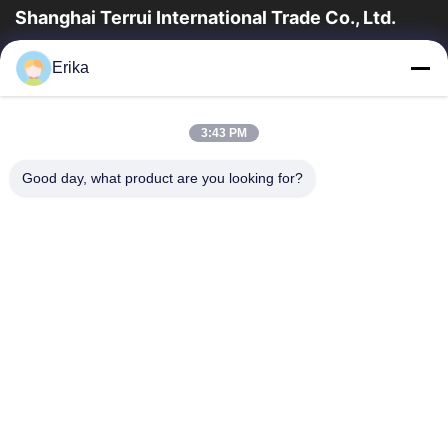
Shanghai Terrui International Trade Co., Ltd.
บริษัท ซางไฮ่ เทอร์รูอิ อินเตอร์เนชั่นแนล เทรด คอม จํากัด (Shanghai
Erika
Terrui International Trade Co., Ltd.) ก่อตั้งเมื่อปี 2002...
ลิงก์ด่วน
3:43 PM
บ้าน
สินค้า
เกี่ยวกับเรา
การควบคุมคุณภาพ
Good day, what product are you looking for?
ข่าว
ติดต่อเรา
ขอทุน
ติดต่อเรา
86-21-64953600
86-21-64953307
gaoligang@terrui.com