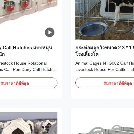
 Calf Hutches แบบหมุน
กระท่อมลูกวัวขนาด 2.3 * 1.
ัก
โรงเลี้ยงโค
vestock House Rotational
Animal Cages NTG002 Calf H
ic Calf Pen Dairy Calf Hutches
Livestock House For Cattle T
iption: ◎Made from food-
Quality Cattle House Product D
ty, impact-resistant
Part No# Name Material Lengt
รับราคาที่ดีที่สุด
รับราคาที่ดีที่สุด
One-shot Roto-molded the
cm/in Height cm/in NTG002 Dai
 the calf hutch more strength
Hutches LLDPE 220/86 125/49
sage, no rust forever, and
NFC120HG Steel Fence Φ8mm 
-40°C ...
galvanized steel with front 2 ...