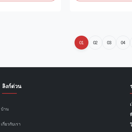
ability. It is made from sturdy
to provide a sterile, individual
can withstand the rigors of a
that is critical for the health a
ironment. The hutch ...
of newborn calves. Constructed
01
02
03
04
ลิงก์ด่วน
เ
บ้าน
ท
เกี่ยวกับเรา