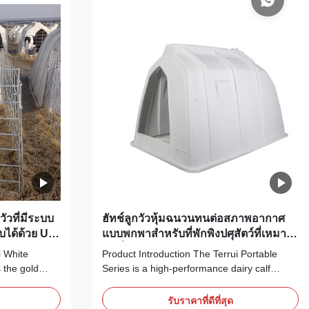
วัวที่มีระบบ
ฮัทช์ลูกวัวหุ้มฉนวนทนต่อสภาพอากาศ
บได้ด้วย UV
แบบพกพาสำหรับที่พักพิงปศุสัตว์ที่เหมาะ
สมที่สุด
i White
Product Introduction The Terrui Portable
 the gold
Series is a high-performance dairy calf
using. These
hutches solution designed specifically for the
ally designed
dynamic needs of modern livestock farms.
รับราคาที่ดีที่สุด