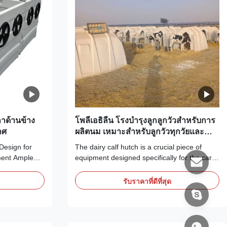
กาด้านข้าง
โพลีเอธิลีน โรงบํารุงลูกลูกวัวสําหรับการ
าศ
ผลิตนม เหมาะสําหรับลูกวัวทุกวัยและ
ขนาด 220*145*145cm
Design for
The dairy calf hutch is a crucial piece of
ent Ample
equipment designed specifically for the care
rive. Our calf
and well-being of calves. With its dimensions
 interiors,
of 220*145*145cm and a rectangular shape,
รับราคาที่ดีที่สุด
 comfortably,
it provides a spacious and comfortable living
 in natural
environment for young calves. Made from
y growth and
polyethylene, this material offers ...