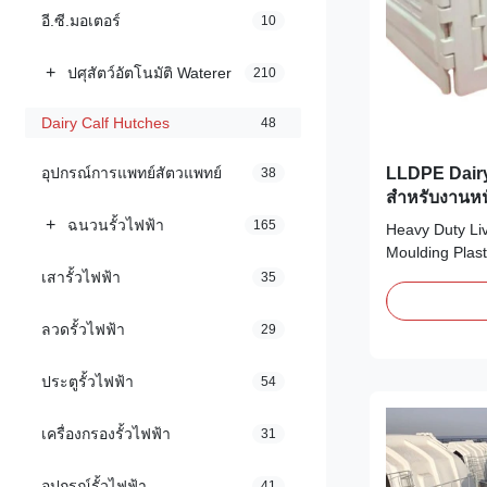
อี.ซี.มอเตอร์
10
+
ปศุสัตว์อัตโนมัติ Waterer
210
Dairy Calf Hutches
48
LLDPE Dairy
อุปกรณ์การแพทย์สัตวแพทย์
38
สำหรับงานหน
+
ฉนวนรั้วไฟฟ้า
165
Heavy Duty Li
Moulding Plast
Product Descr
เสารั้วไฟฟ้า
35
grade heavy-du
polyethylene.
ลวดรั้วไฟฟ้า
29
process brings
and long-life u
ประตูรั้วไฟฟ้า
54
ECO friendly ◎
เครื่องกรองรั้วไฟฟ้า
31
อุปกรณ์รั้วไฟฟ้า
41