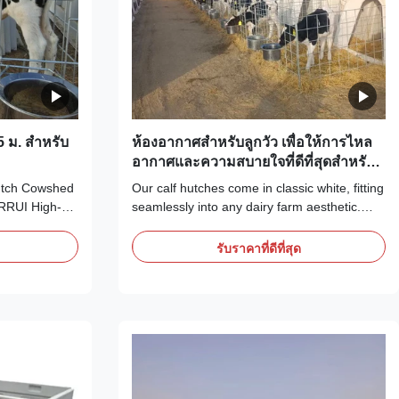
5 ม. สำหรับ
ห้องอากาศสําหรับลูกวัว เพื่อให้การไหล
อากาศและความสบายใจที่ดีที่สุดสําหรับ
ลูกวัวหนุ่ม
utch Cowshed
Our calf hutches come in classic white, fitting
ERRUI High-
seamlessly into any dairy farm aesthetic.
escription:
The rectangular shape of the hutch provides
h cm/in Width
ample space for the calf to move around
รับราคาที่ดีที่สุด
ry Calf
while still maintaining a cozy and secure
 140/55
environment. The Dairy Calf Hutch is the
hot-dip
perfect shelter for calves in any stage of ...