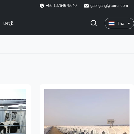
+86-13764679640
gaoligang@terrui.com
เทรุอิ
Thai