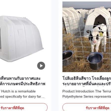
วัวที่ทนทานกับอากาศและ
โปลิเอธิลีนสีขาว โรงเลี้ยงลูก
ให้การเกษตรมีประสิทธิภาพ
ระบายอากาศที่มั่นคงและปรั
เพื่อการจัดเลี้ยงสัตว์ที่ดีที่สุด
f Hutch is a remarkable
Product Introduction The Terru
d specifically for dairy farms.
Polyethylene Series represents
 is crafted with meticulous
standard in young livestock ho
tail, ensuring the highest
dairy calf hutches are specific
รับราคาที่ดีที่สุด
รับราคาที่ดีที่สุด