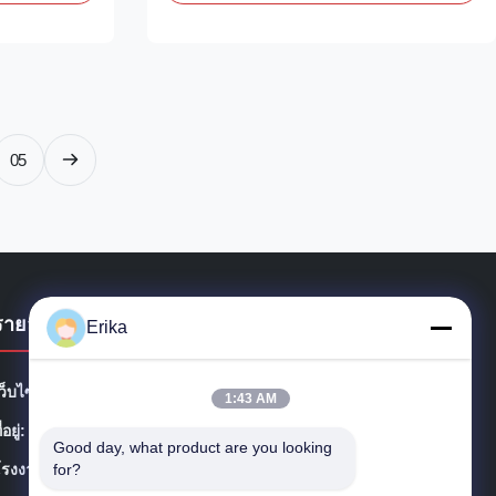
 environment
These dairy calf hutches provide a healthy,
nd rapid growth
isolated living space that is essential for
 from ...
newborn calves to develop strong immune ...
05
รายละเอียดการติดต่อ
Erika
ว็บไซต์:
shanghaiterrui.com
1:43 AM
ี่อยู่:
ห้อง 603 ซอย 246 ซิตอง จังหวัดซองเจียง เชียงใหม่
Good day, what product are you looking 
for?
โรงงาน:
No.7 Tuanjie Road, Dafeng District, Yancheng 224115,
China