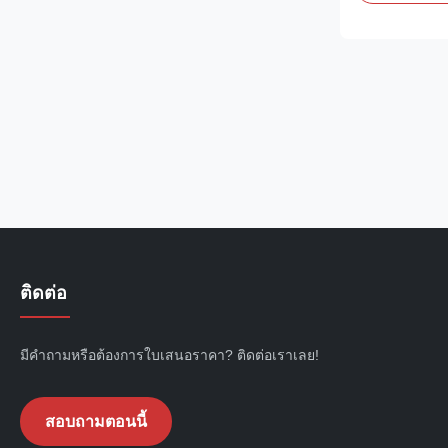
quality and dur
materials that 
dairy farm env
ติดต่อ
มีคำถามหรือต้องการใบเสนอราคา? ติดต่อเราเลย!
สอบถามตอนนี้