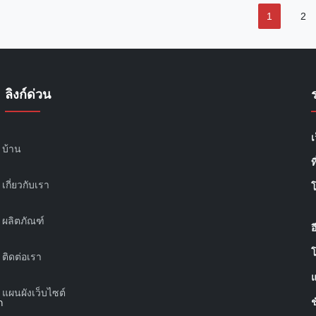
1
2
ลิงก์ด่วน
เ
บ้าน
ท
เกี่ยวกับเรา
ผลิตภัณฑ์
อ
ติดต่อเรา
แผนผังเว็บไซต์
ช
ก