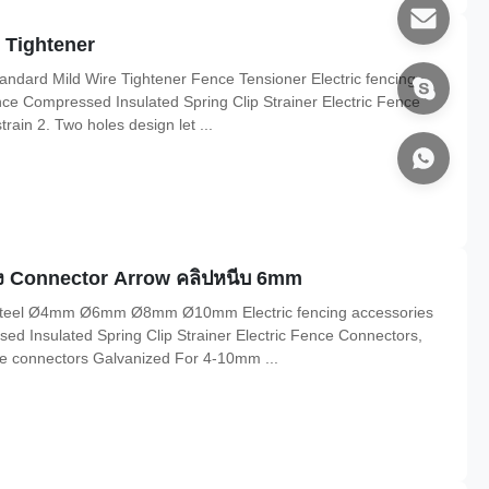
e Tightener
ndard Mild Wire Tightener Fence Tensioner​ Electric fencing
ce Compressed Insulated Spring Clip Strainer Electric Fence
train 2. Two holes design let ...
ิง Connector Arrow คลิปหนีบ 6mm
s steel Ø4mm Ø6mm Ø8mm Ø10mm Electric fencing accessories
d Insulated Spring Clip Strainer Electric Fence Connectors,
le connectors Galvanized For 4-10mm ...