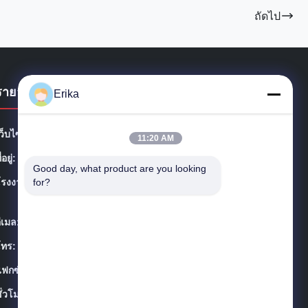
ถัดไป
รายละเอียดการติดต่อ
Erika
ว็บไซต์:
shanghaiterrui.com
11:20 AM
ี่อยู่:
ห้อง 603 ซอย 246 ซิตอง จังหวัดซองเจียง เชียงใหม่
Good day, what product are you looking 
โรงงาน:
for?
No.7 Tuanjie Road, Dafeng District, Yancheng 224115,
China
ีเมล:
gaoligang@terrui.com
โทร:
86-21-64953600
แฟกซ์:
86-21-64953307
ั่วโมง:
08:30-17:30