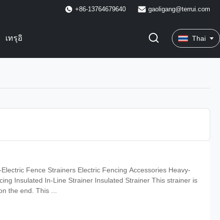
+86-13764679640
gaoligang@terrui.com
เทรุอิ
Thai
-Electric Fence Strainers Electric Fencing Accessories Heavy-
ing Insulated In-Line Strainer Insulated Strainer This strainer is
n the end. This ...