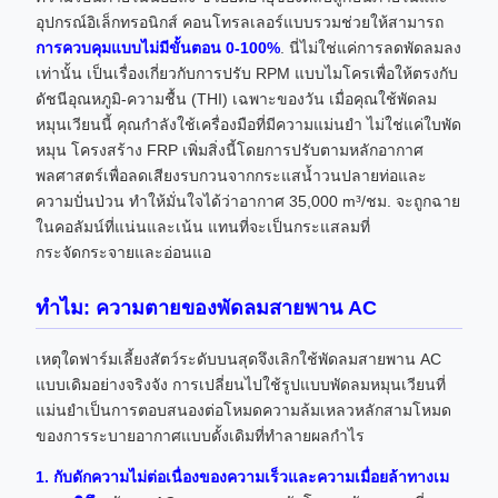
อุปกรณ์อิเล็กทรอนิกส์ คอนโทรลเลอร์แบบรวมช่วยให้สามารถ
การควบคุมแบบไม่มีขั้นตอน 0-100%
. นี่ไม่ใช่แค่การลดพัดลมลง
เท่านั้น เป็นเรื่องเกี่ยวกับการปรับ RPM แบบไมโครเพื่อให้ตรงกับ
ดัชนีอุณหภูมิ-ความชื้น (THI) เฉพาะของวัน เมื่อคุณใช้พัดลม
หมุนเวียนนี้ คุณกำลังใช้เครื่องมือที่มีความแม่นยำ ไม่ใช่แค่ใบพัด
หมุน โครงสร้าง FRP เพิ่มสิ่งนี้โดยการปรับตามหลักอากาศ
พลศาสตร์เพื่อลดเสียงรบกวนจากกระแสน้ำวนปลายท่อและ
ความปั่นป่วน ทำให้มั่นใจได้ว่าอากาศ 35,000 m³/ชม. จะถูกฉาย
ในคอลัมน์ที่แน่นและเน้น แทนที่จะเป็นกระแสลมที่
กระจัดกระจายและอ่อนแอ
ทำไม: ความตายของพัดลมสายพาน AC
เหตุใดฟาร์มเลี้ยงสัตว์ระดับบนสุดจึงเลิกใช้พัดลมสายพาน AC
แบบเดิมอย่างจริงจัง การเปลี่ยนไปใช้รูปแบบพัดลมหมุนเวียนที่
แม่นยำเป็นการตอบสนองต่อโหมดความล้มเหลวหลักสามโหมด
ของการระบายอากาศแบบดั้งเดิมที่ทำลายผลกำไร
1. กับดักความไม่ต่อเนื่องของความเร็วและความเมื่อยล้าทางเม