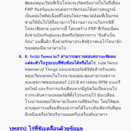
พัดลมหมุนเวียนที่เป็นโลหะจะเกิดสนิมภายในไม่กี่เดือน
FRP กันสนิมและทนต่อการกัดกร่อนได้อย่างสมบูรณ์
เป็นคอมโพสิตเฉื่อยที่ไม่สนใจสภาพแวดล้อมที่เป็นกรด
ช่วยให้มั่นใจได้ถึงอายุการใช้งานยาวนานในกรณีที่
โลหะเสียหาย นอกจากนี้ โครงสร้าง FRP ที่เรียบเนียน
ยังช่วยป้องกันฝุ่นและอินทรียวัตถุจากการ "จับตัวเป็น
ก้อน" บนพื้นผิว ซึ่งช่วยรักษาประสิทธิภาพแอโรไดนามิก
ของคุณเมื่อเวลาผ่านไป
6. ระบบ Terrui IoT สามารถตรวจสอบสถานะพัดลม
แต่ละตัวในรูปแบบที่ซับซ้อนได้หรือไม่
ใช่. แอพ Terrui
Internet of Things มอบแดชบอร์ดดิจิทัลสำหรับแฟน
หมุนเวียนทุกคนในโรงนาของคุณ คุณสามารถตรวจ
สอบสุขภาพของมอเตอร์ 115-B ตรวจสอบ RPM แบบเรี
ยลไทม์ และรับการแจ้งเตือนหากมียูนิตใดเบี่ยงเบนไป
จากระดับความปลอดภัยที่ตั้งโปรแกรมไว้ มันเปลี่ยน
โรงนาของคุณให้กลายเป็นสถานที่อัจฉริยะ โดยให้คุณ
ควบคุมการเคลื่อนที่ของอากาศได้ในระดับเดียวกับที่คุณ
มีเหนือเครื่องวัดปริมาณนมหรือเครื่องดันอาหาร
บทสรุป: ไร่ที่ขับเคลื่อนด้วยข้อมูล