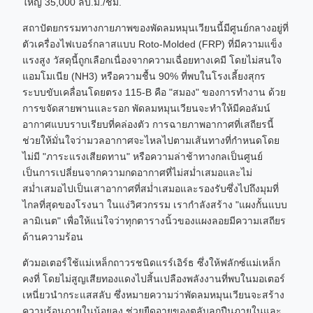
ใหญ่ 35,000 ลบ.ม./ชม.
สถาปัตยกรรมทางกายภาพของพัดลมหมุนเวียนนี้มีศูนย์กลางอยู่ที่
ตัวเครื่องไฟเบอร์กลาสแบบ Roto-Molded (FRP) ที่มีความแข็ง
แรงสูง วัสดุนี้ถูกเลือกเนื่องจากความเฉื่อยทางเคมี โดยไม่สนใจ
แอมโมเนีย (NH3) หรือความชื้น 90% ที่พบในโรงเลี้ยงสุกร
ระบบขับเคลื่อนโดยตรง 115-B คือ "สมอง" ของการทำงาน ด้วย
การขจัดสายพานและรอก พัดลมหมุนเวียนจะทำให้มีคอลัมน์
อากาศแบบราบเรียบที่คล่องตัว การฉายภาพอากาศที่เสถียรนี้
ช่วยให้มั่นใจว่ามวลอากาศจะไหลไปตามเส้นทางที่กำหนดโดย
ไม่มี "ภาระแรงเสียดทาน" หรือความล่าช้าทางกลเป็นศูนย์
เป็นการเปลี่ยนจากความกดอากาศที่ไม่สม่ำเสมอและไม่
สม่ำเสมอไปเป็นเสาอากาศที่สม่ำเสมอและรองรับซึ่งไปถึงมุมที่
ไกลที่สุดของโรงนา ในแง่วิศวกรรม เรากำลังสร้าง "แผงกั้นแบบ
ลามิเนต" เพื่อให้แน่ใจว่าทุกตารางนิ้วของแผงลอยมีความเสถียร
ด้านความร้อน
ตัวมอเตอร์ใช้แม่เหล็กถาวรชนิดแรร์เอิร์ธ ซึ่งให้ฟลักซ์แม่เหล็ก
คงที่ โดยไม่สูญเสียทองแดงไปสิ้นเปลืองพลังงานที่พบในมอเตอร์
เหนี่ยวนำกระแสสลับ ซึ่งหมายความว่าพัดลมหมุนเวียนจะสร้าง
ความร้อนภายในน้อยลง ช่วยยืดอายุของตลับลูกปืนภายในและ