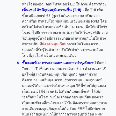
หายใจของคุณ คอนโทรลเลอร์ EC ในตัวจะสื่อสารด้วย
เซ็นเซอร์ดัชนีอุณหภูมิ-ความชื้น (THI)
. เมื่อ THI เพิ่ม
ขึ้นเหนือเกณฑ์ 68 (จุดเริ่มต้นของความเครียดจาก
ความร้อนสำหรับโค) พัดลมหมุนเวียนจะเพิ่ม RPM โดย
อัตโนมัติผ่านโปรแกรมเชิงเส้น 0-100% เพื่อให้แน่ใจว่า
โรงนาไม่มีการระบายอากาศน้อยเกินไปในช่วงที่มีความ
ร้อนพุ่งสูงขึ้นหรือมีการระบายอากาศมากเกินไปในช่วง
อากาศเย็น ที่
พัดลมหมุนเวียน
กลายเป็นโหนดความ
ปลอดภัยที่รับรู้ในตัวเอง ปรับให้เข้ากับสภาพแวดล้อม
โดยที่คุณไม่จำเป็นต้องแตะปุ่มเดียว
ขั้นตอนที่ 4: การตรวจสอบและการบำรุงรักษา:
ใช้แอป
Terrui IoT เพื่อตรวจสอบพารามิเตอร์การทำงานแบบเรี
ยลไทม์สำหรับพัดลมหมุนเวียนทุกตัว คุณสามารถ
ติดตามกระแสอินพุต ความเร็วการหมุน และอุณหภูมิ
มอเตอร์ได้จากสมาร์ทโฟนของคุณ วิธีนี้ช่วยให้คุณมอง
เห็นมอเตอร์ที่ชำรุดหรือไอดีอุดตันก่อนที่จะทำให้เกิด
"จุดร้อน" ในโรงนา เนื่องจากพัดลมหมุนเวียนของเรา
เป็นแบบขับเคลื่อนโดยตรง จึงไม่ต้องตรวจสอบสายพาน
งานเดียวของคุณคือดูแลให้ตัวเรือน FRP ไม่มีเศษซาก
หนัก เราขอแนะนำให้ทำการตรวจสอบตัวเรือน FRP