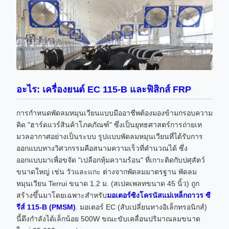
อะไร: เครื่องยนต์ EC 115-B และฟิสิกส์ FRP
การกำหนดพัดลมหมุนเวียนแบบมืออาชีพต้องมองข้ามกรอบความ
คิด "ฮาร์ดแวร์สินค้าโภคภัณฑ์" ซึ่งเป็นยุทธศาสตร์การถ่ายเท
มวลอากาศอย่างเป็นระบบ รูปแบบพัดลมหมุนเวียนที่ได้รับการ
ออกแบบทางวิศวกรรมคือสนามความเร็วที่คำนวณได้ ซึ่ง
ออกแบบมาเพื่อขจัด "เปลือกหุ้มความร้อน" ที่เกาะติดกับปศุสัตว์
ขนาดใหญ่ เช่น วัวและแกะ ต่างจากพัดลมมาตรฐาน พัดลม
หมุนเวียน Terrui ขนาด 1.2 ม. (สเปคเพลทขนาด 45 นิ้ว) ถูก
สร้างขึ้นมาโดยเฉพาะสำหรับ
มอเตอร์ซิงโครนัสแม่เหล็กถาวร ซี
รีส์ 115-B (PMSM)
. มอเตอร์ EC (สับเปลี่ยนทางอิเล็กทรอนิกส์)
นี้ดึงกำลังได้เล็กน้อย 500W ขณะขับเคลื่อนปริมาณลมขนาด