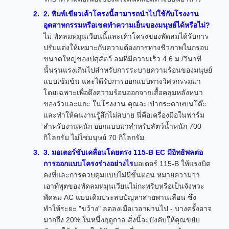
2. พิมพ์เขียวเค้าโครงนี้สามารถนำไปใช้กับโรงงาน
อุตสาหกรรมหรือเขตทำความเย็นของมนุษย์ได้หรือไม่?
ไม่ พัดลมหมุนเวียนนี้และเค้าโครงของพัดลมได้รับการ
ปรับแต่งให้เหมาะกับความต้องการทางชีวภาพในกรอบ
ขนาดใหญ่ของปศุสัตว์ ลมที่มีความเร็ว 4.6 ม./วินาที
นั้นรุนแรงเกินไปสำหรับการระบายความร้อนของมนุษย์
แบบเข้มข้น และได้รับการออกแบบทางวิศวกรรมมา
โดยเฉพาะเพื่อดึงความร้อนออกจากเสื้อคลุมหลังหนา
ของวัวและแกะ ในโรงงาน คุณจะเป่ากระดาษบนโต๊ะ
และทำให้คนงานรู้สึกไม่สบาย นี่คือเครื่องมือในฟาร์ม
สำหรับงานหนัก ออกแบบมาสำหรับสัตว์น้ำหนัก 700
กิโลกรัม ไม่ใช่มนุษย์ 70 กิโลกรัม
3. มอเตอร์ขับเคลื่อนโดยตรง 115-B EC มีอิทธิพลต่อ
การออกแบบโครงร่างอย่างไร
มอเตอร์ 115-B ให้แรงบิด
คงที่และการควบคุมแบบไม่มีขั้นตอน หมายความว่า
เอาท์พุตของพัดลมหมุนเวียนไม่กะพริบหรือเป็นจังหวะ
พัดลม AC แบบเดิมประสบปัญหาสายพานเลื่อน ซึ่ง
ทำให้ระยะ "ขว้าง" ลดลงเมื่อเวลาผ่านไป - บางครั้งอาจ
มากถึง 20% ในหนึ่งฤดูกาล สิ่งนี้จะบังคับให้คุณขยับ