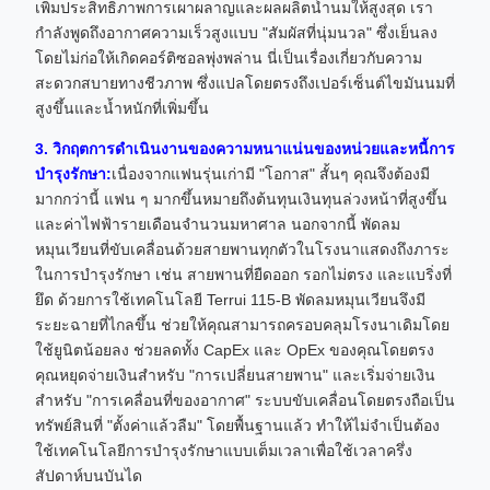
เพิ่มประสิทธิภาพการเผาผลาญและผลผลิตน้ำนมให้สูงสุด เรา
กำลังพูดถึงอากาศความเร็วสูงแบบ "สัมผัสที่นุ่มนวล" ซึ่งเย็นลง
โดยไม่ก่อให้เกิดคอร์ติซอลพุ่งพล่าน นี่เป็นเรื่องเกี่ยวกับความ
สะดวกสบายทางชีวภาพ ซึ่งแปลโดยตรงถึงเปอร์เซ็นต์ไขมันนมที่
สูงขึ้นและน้ำหนักที่เพิ่มขึ้น
3. วิกฤตการดำเนินงานของความหนาแน่นของหน่วยและหนี้การ
บำรุงรักษา:
เนื่องจากแฟนรุ่นเก่ามี "โอกาส" สั้นๆ คุณจึงต้องมี
มากกว่านี้ แฟน ๆ มากขึ้นหมายถึงต้นทุนเงินทุนล่วงหน้าที่สูงขึ้น
และค่าไฟฟ้ารายเดือนจำนวนมหาศาล นอกจากนี้ พัดลม
หมุนเวียนที่ขับเคลื่อนด้วยสายพานทุกตัวในโรงนาแสดงถึงภาระ
ในการบำรุงรักษา เช่น สายพานที่ยืดออก รอกไม่ตรง และแบริ่งที่
ยึด ด้วยการใช้เทคโนโลยี Terrui 115-B พัดลมหมุนเวียนจึงมี
ระยะฉายที่ไกลขึ้น ช่วยให้คุณสามารถครอบคลุมโรงนาเดิมโดย
ใช้ยูนิตน้อยลง ช่วยลดทั้ง CapEx และ OpEx ของคุณโดยตรง
คุณหยุดจ่ายเงินสำหรับ "การเปลี่ยนสายพาน" และเริ่มจ่ายเงิน
สำหรับ "การเคลื่อนที่ของอากาศ" ระบบขับเคลื่อนโดยตรงถือเป็น
ทรัพย์สินที่ "ตั้งค่าแล้วลืม" โดยพื้นฐานแล้ว ทำให้ไม่จำเป็นต้อง
ใช้เทคโนโลยีการบำรุงรักษาแบบเต็มเวลาเพื่อใช้เวลาครึ่ง
สัปดาห์บนบันได