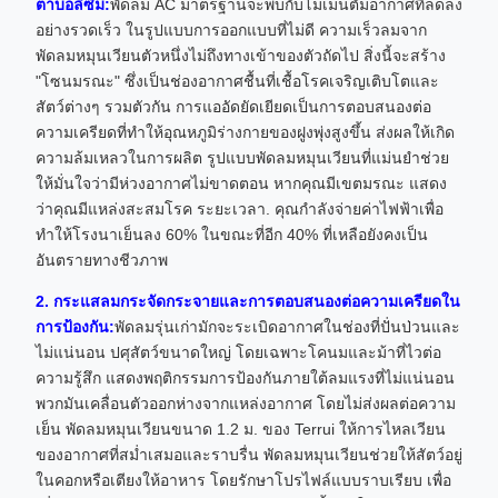
ตาบอลิซึม:
พัดลม AC มาตรฐานจะพบกับโมเมนตัมอากาศที่ลดลง
อย่างรวดเร็ว ในรูปแบบการออกแบบที่ไม่ดี ความเร็วลมจาก
พัดลมหมุนเวียนตัวหนึ่งไม่ถึงทางเข้าของตัวถัดไป สิ่งนี้จะสร้าง
"โซนมรณะ" ซึ่งเป็นช่องอากาศชื้นที่เชื้อโรคเจริญเติบโตและ
สัตว์ต่างๆ รวมตัวกัน การแออัดยัดเยียดเป็นการตอบสนองต่อ
ความเครียดที่ทำให้อุณหภูมิร่างกายของฝูงพุ่งสูงขึ้น ส่งผลให้เกิด
ความล้มเหลวในการผลิต รูปแบบพัดลมหมุนเวียนที่แม่นยำช่วย
ให้มั่นใจว่ามีห่วงอากาศไม่ขาดตอน หากคุณมีเขตมรณะ แสดง
ว่าคุณมีแหล่งสะสมโรค ระยะเวลา. คุณกำลังจ่ายค่าไฟฟ้าเพื่อ
ทำให้โรงนาเย็นลง 60% ในขณะที่อีก 40% ที่เหลือยังคงเป็น
อันตรายทางชีวภาพ
2. กระแสลมกระจัดกระจายและการตอบสนองต่อความเครียดใน
การป้องกัน:
พัดลมรุ่นเก่ามักจะระเบิดอากาศในช่องที่ปั่นป่วนและ
ไม่แน่นอน ปศุสัตว์ขนาดใหญ่ โดยเฉพาะโคนมและม้าที่ไวต่อ
ความรู้สึก แสดงพฤติกรรมการป้องกันภายใต้ลมแรงที่ไม่แน่นอน
พวกมันเคลื่อนตัวออกห่างจากแหล่งอากาศ โดยไม่ส่งผลต่อความ
เย็น พัดลมหมุนเวียนขนาด 1.2 ม. ของ Terrui ให้การไหลเวียน
ของอากาศที่สม่ำเสมอและราบรื่น พัดลมหมุนเวียนช่วยให้สัตว์อยู่
ในคอกหรือเตียงให้อาหาร โดยรักษาโปรไฟล์แบบราบเรียบ เพื่อ