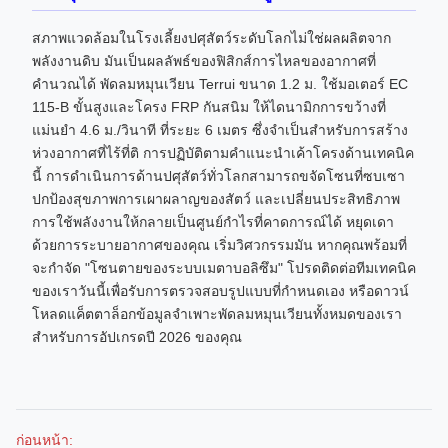
สภาพแวดล้อมในโรงเลี้ยงปศุสัตว์ระดับโลกไม่ใช่ผลผลิตจาก
พลังงานดิบ มันเป็นผลลัพธ์ของฟิสิกส์การไหลของอากาศที่
คำนวณได้ พัดลมหมุนเวียน Terrui ขนาด 1.2 ม. ใช้มอเตอร์ EC
115-B ขั้นสูงและโครง FRP กันสนิม ให้ไดนามิกการขว้างที่
แม่นยำ 4.6 ม./วินาที ที่ระยะ 6 เมตร ซึ่งจำเป็นสำหรับการสร้าง
ห่วงอากาศที่ไร้ที่ติ การปฏิบัติตามคำแนะนำเค้าโครงด้านเทคนิค
นี้ การดำเนินการด้านปศุสัตว์ทั่วโลกสามารถขจัดโซนที่ซบเซา
ปกป้องสุขภาพการเผาผลาญของสัตว์ และเปลี่ยนประสิทธิภาพ
การใช้พลังงานให้กลายเป็นศูนย์กำไรที่คาดการณ์ได้ หยุดเดา
ด้วยการระบายอากาศของคุณ เริ่มวิศวกรรมมัน หากคุณพร้อมที่
จะกำจัด "โซนตายของระบบเมตาบอลิซึม" โปรดติดต่อทีมเทคนิค
ของเราวันนี้เพื่อรับการตรวจสอบรูปแบบที่กำหนดเอง หรือดาวน์
โหลดแค็ตตาล็อกข้อมูลจำเพาะพัดลมหมุนเวียนทั้งหมดของเรา
สำหรับการอัปเกรดปี 2026 ของคุณ
ก่อนหน้า: