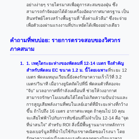
อย่างง่ายๆ รายไตรมาสเพื่อดูการสะสมของฝุ่น ซึ่ง
สามารถกำจัดออกได้ด้วยเครื่องอัดอากาศมาตรฐาน เป็น
สินทรัพย์โครงสร้างพื้นฐานที่ "ตั้งค่าแล้วลืม" ซึ่งจะจ่าย
เพื่อตัวเองผ่านแรงงานที่ประหยัดได้เพียงอย่างเดียว
คำถามที่พบบ่อย: รายการตรวจสอบของวิศวกร
ภาคสนาม
1. เหตุใดระยะห่างของพัดลมที่ 12-14 เมตร จึงสำคัญ
สำหรับพัดลม EC ขนาด 1.2 ม. นี้โดยเฉพาะ
ที่ระยะ 12
เมตร พัดลมหมุนเวียนนี้ยังคงรักษาความเร็วไว้ที่ 3.2
เมตร/วินาที เมื่อวางยูนิตถัดไปที่นี่ พัดลมตัวที่สองจะ
"จับ" มวลอากาศที่กำลังเคลื่อนที่ ช่วยให้วงอากาศ
สามารถรักษาโมเมนตัมได้โดยไม่เกิดความปั่นป่วนและ
การสูญเสียพลังงานที่พบในเลย์เอาต์ที่มีระยะห่างที่กว้าง
ขึ้น ถ้าไปถึง 16 เมตร อากาศจะหยุด ถ้าคุณไป 10 คุณ
จะเสียไฟฟ้าไปกับการทับซ้อนที่ไม่จำเป็น 12-14 คือ "จุด
ที่น่าสนใจ" สำหรับ ROI สิ่งนี้มีพื้นฐานมาจากหลักการ
ของเบอร์นูลลีที่นำไปใช้กับเรขาคณิตของโรงนา โดย
รักษาความต่อเนื่องของแรงดันตลอดทางป้อนอาหาร