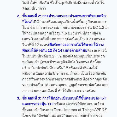
ไม่ทำให้ขายึดสั่น ซึ่งเป็นจุดที่เกิดข้อผิดพลาดทั่วไปใน
พัดลมที่เบากว่า
ขั้นตอนที่ 2: การคำนวณระยะห่างตามยาวด้วยเมตริก
"โยน":
ROI ของพัดลมหมุนเวียนนั้นขึ้นอยู่กับระยะการ
โยน จากการตรวจสอบภาคสนามของเรา รุ่น EC 1.2 ม.
ให้กระแสลมความเร็วสูง 4.6 ม./วินาที ที่ความสูง 6
เมตร โมเมนตัมนี้ลดลงอย่างต่อเนื่องเป็น 3.2 เมตรต่อ
วินาทีที่ 12 เมตร
เพื่อรักษาวงอากาศไม่ให้ขาด ให้วาง
พัดลมให้ห่างกัน 12 ถึง 14 เมตรตามลำดับ
ที่ระยะห่างนี้
โมเมนตัมที่เหลือ 3.2 m/s ของพัดลมหมุนเวียนตัวแรก
จะป้อนเข้าสู่ทางเข้าของยูนิตถัดไปโดยตรง สิ่งนี้จะ
สร้าง "เอฟเฟกต์สลิปสตรีม" ซึ่งพัดลมตัวที่สองใช้
พลังงานน้อยลงเพื่อรักษาความเร็วลม เป็นเรื่องเกี่ยวกับ
การสร้างทางหลวงทางอากาศอย่างต่อเนื่อง หากคุณดัน
ระยะห่างเป็น 18 เมตร คุณจะสูญเสียความต่อเนื่อง และ
อากาศจะหยุดเคลื่อนที่ ทำให้เกิดเกาะความร้อน
ขั้นตอนที่ 3: การใช้กฎระเบียบแบบไร้ขั้นตอนของ IoT
และการกระตุ้น THI:
เชื่อมต่ออาร์เรย์พัดลมหมุนเวียน
ทั้งหมดเข้ากับระบบ Terrui Internet of Things APP วิธี
นี้จะขจัด "ปัจจัยด้านมนุษย์" ออกจากกลยุทธ์การช่วย