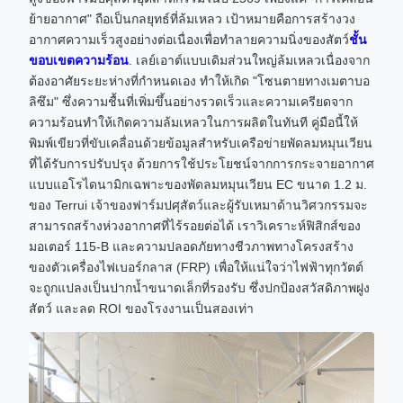
ย้ายอากาศ" ถือเป็นกลยุทธ์ที่ล้มเหลว เป้าหมายคือการสร้างวง
อากาศความเร็วสูงอย่างต่อเนื่องเพื่อทำลายความนิ่งของสัตว์
ชั้น
ขอบเขตความร้อน
. เลย์เอาต์แบบเดิมส่วนใหญ่ล้มเหลวเนื่องจาก
ต้องอาศัยระยะห่างที่กำหนดเอง ทำให้เกิด "โซนตายทางเมตาบอ
ลิซึม" ซึ่งความชื้นที่เพิ่มขึ้นอย่างรวดเร็วและความเครียดจาก
ความร้อนทำให้เกิดความล้มเหลวในการผลิตในทันที คู่มือนี้ให้
พิมพ์เขียวที่ขับเคลื่อนด้วยข้อมูลสำหรับเครือข่ายพัดลมหมุนเวียน
ที่ได้รับการปรับปรุง ด้วยการใช้ประโยชน์จากการกระจายอากาศ
แบบแอโรไดนามิกเฉพาะของพัดลมหมุนเวียน EC ขนาด 1.2 ม.
ของ Terrui เจ้าของฟาร์มปศุสัตว์และผู้รับเหมาด้านวิศวกรรมจะ
สามารถสร้างห่วงอากาศที่ไร้รอยต่อได้ เราวิเคราะห์ฟิสิกส์ของ
มอเตอร์ 115-B และความปลอดภัยทางชีวภาพทางโครงสร้าง
ของตัวเครื่องไฟเบอร์กลาส (FRP) เพื่อให้แน่ใจว่าไฟฟ้าทุกวัตต์
จะถูกแปลงเป็นปากน้ำขนาดเล็กที่รองรับ ซึ่งปกป้องสวัสดิภาพฝูง
สัตว์ และลด ROI ของโรงงานเป็นสองเท่า