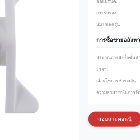
ชื่อแบรนด์:
การรับรอง:
หมายเลขรุ่น:
การซื้อขายอสังหา
ปริมาณการสั่งซื้อขั้นต่
ราคา:
เงื่อนไขการชำระเงิน:
ความสามารถในการจัด
ส
อ
บ
ถ
า
ม
ต
อ
น
น