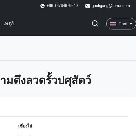
+86-13764679640
gaoligang@terrui.com
เทรุอิ
Thai
ามตึงลวดรั้วปศุสัตว์
เซี่ยงไฮ้