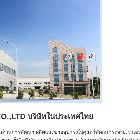
 CO.,LTD บริษัทในประเทศไทย
่ยวชาญในด้านการพัฒนา ผลิตและขายอุปกรณ์ปศุสัตว์พัดลมกระจาย, หน