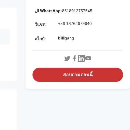
ال WhatsApp:
8618912757545
+86 13764679640
วีแชท:
billligang
สไกป์:
สอบถามตอนนี้